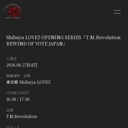
HOME
INFORMATION
Shibuya LOVEZ OPENING SERIES「T.M.Revolution
SCHEDULE
PROFILE
REWIND OF VOTE JAPAN」
VIDEO
DISCOGRAPHY
公演日
2026.06.27
[SAT]
BLOG
MOVIE
開催場所・会場
東京都
Shibuya LOVEZ
PHOTO
GOODS SHOP
OPEN/START
16:30 / 17:30
出演
T.M.Revolution
チケット