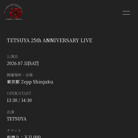
HOME
INFORMATION
TETSUYA 25th ANNIVERSARY LIVE
SCHEDULE
PROFILE
公演日
VIDEO
DISCOGRAPHY
2026.07.11
[SAT]
開催場所・会場
BLOG
MOVIE
東京都
Zepp Shinjuku
OPEN/START
PHOTO
GOODS SHOP
13:30 / 14:30
出演
TETSUYA
チケット
前売り：￥11,000