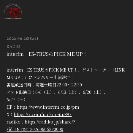
HOME
INFORMATION
2026.06.20
[Sat]
SCHEDULE
PROFILE
RADIO
interfm「ES-TRUSのPICK ME UP！」
VIDEO
DISCOGRAPHY
interfm「ES-TRUSのPICK ME UP！」ゲストコーナー「LINK
BLOG
MOVIE
ME UP！」にマンスリー出演決定！
番組放送日時：毎週土曜日22:00～22:30
PHOTO
GOODS SHOP
ゲスト出演日：6/6（土）、6/13（土）、6/20（土）、
6/27（土）
HP：
https://www.interfm.co.jp/pm
X：
https://x.com/pickmeup897
radiko：
https://radiko.jp/share/?
sid=INT&t=20260606220000