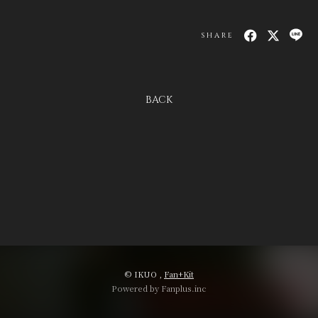
会員登録
ログイン
SHARE
BACK
© IKUO ,
Fan+Kit
Powered by Fanplus.inc